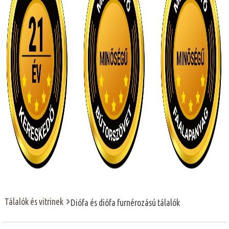
Tálalók és vitrinek
Diófa és diófa furnérozású tálalók