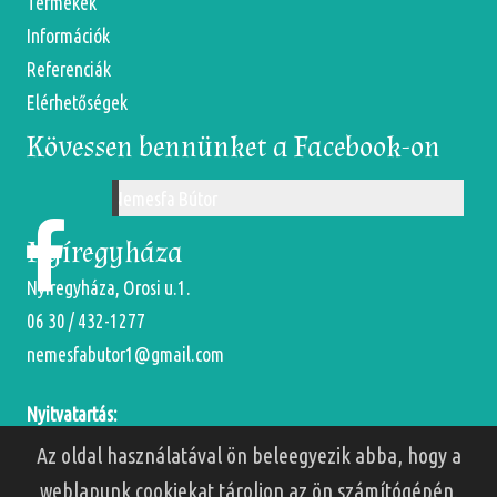
Termékek
Információk
Referenciák
Elérhetőségek
Kövessen bennünket a Facebook-on
Nemesfa Bútor
Nyíregyháza
Nyíregyháza, Orosi u.1.
06 30 / 432-1277
nemesfabutor1@gmail.com
Nyitvatartás:
Hétfőtől-Péntekig: 9-18 óráig
Az oldal használatával ön beleegyezik abba, hogy a
Szombaton: 9-13 óráig
weblapunk cookiekat tároljon az ön számítógépén.