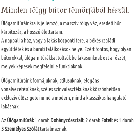
Minden tölgy bútor tömörfából készül.
Ülőgarnitúráinkra is jellemző, a masszív tölgy váz, eredeti bőr
kárpitozás, a hosszú élettartam.
A nappali a ház, vagy a lakás központi tere, a békés családi
együttlétek és a baráti találkozások helye. Ezért fontos, hogy olyan
bútorokkal, ülőgarnitúrákkal töltsük be lakásunknak ezt a részét,
melyek képesek megfelelni e funkcióknak.
Ülőgarnitúráink formájuknak, stílusuknak, elegáns
vonalvezetésüknek, széles színválasztékuknak köszönhetően
exkluzív ülőszigetei mind a modern, mind a klasszikus hangulatú
lakásnak.
Az
Ülőgarnitúrák
1 darab
Dohányzóasztalt
, 2 darab
Fotelt
és 1 darab
3 Személyes Szófát
tartalmaznak.