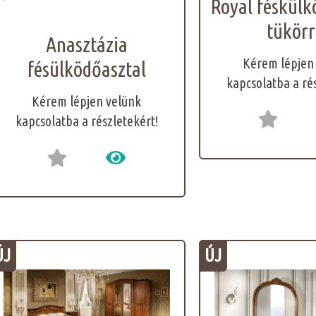
Royal féskülk
tükörr
Anasztázia
Kérem lépjen
fésülködőasztal
kapcsolatba a ré
Kérem lépjen velünk
kapcsolatba a részletekért!
ÚJ
ÚJ