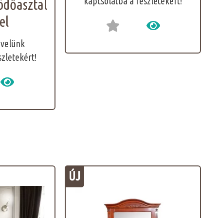
kapcsolatba a részletekért!
ödőasztal
el
 velünk
szletekért!
ÚJ