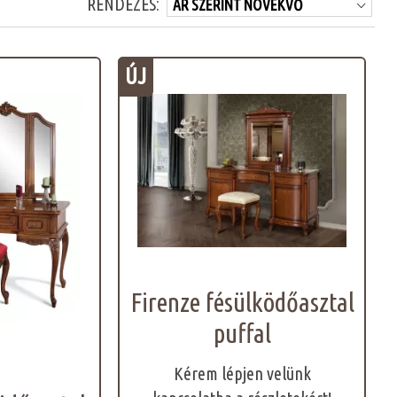
RENDEZÉS:
ÚJ
Firenze fésülködőasztal
puffal
Kérem lépjen velünk