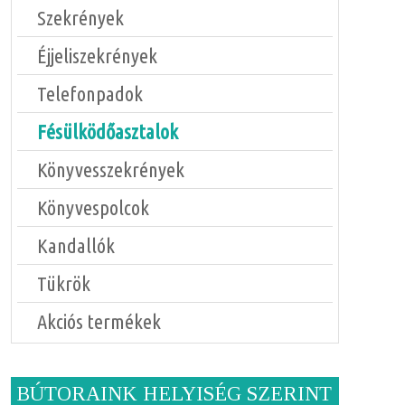
Szekrények
Éjjeliszekrények
Telefonpadok
Fésülködőasztalok
Könyvesszekrények
Könyvespolcok
Kandallók
Tükrök
Akciós termékek
BÚTORAINK HELYISÉG SZERINT