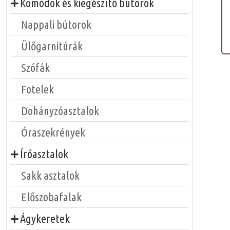
Komódok és kiegészítő bútorok
Nappali bútorok
Ülőgarnitúrák
Szófák
Fotelek
Dohányzóasztalok
Óraszekrények
Íróasztalok
Sakk asztalok
Előszobafalak
Ágykeretek