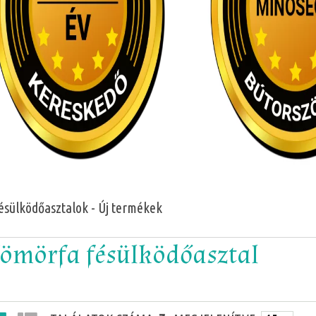
ésülködőasztalok - Új termékek
ömörfa fésülködőasztal