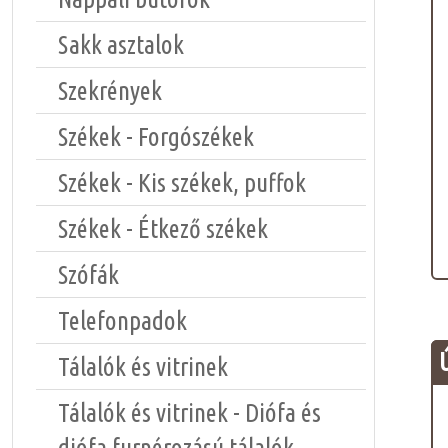
Sakk asztalok
Szekrények
Székek - Forgószékek
Székek - Kis székek, puffok
Székek - Étkező székek
Szófák
Telefonpadok
Tálalók és vitrinek
Tálalók és vitrinek - Diófa és
diófa furnérozású tálalók