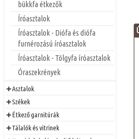
bükkfa étkezők
Íróasztalok
Íróasztalok - Diófa és diófa
furnérozású íróasztalok
Íróasztalok - Tölgyfa íróasztalok
Óraszekrények
Asztalok
Székek
Étkező garnitúrák
Tálalók és vitrinek