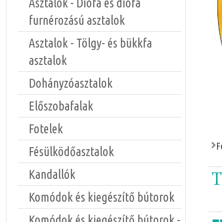
Asztalok - Diófa és diófa
furnérozású asztalok
Asztalok - Tölgy- és bükkfa
asztalok
Dohányzóasztalok
Előszobafalak
Fotelek
F
Fésülködőasztalok
T
Kandallók
Komódok és kiegészítő bútorok
Komódok és kiegészítő bútorok -