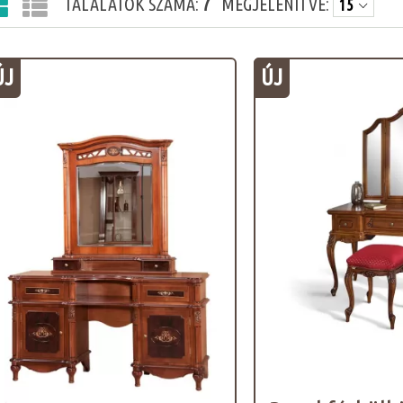
TALÁLATOK SZÁMA:
7
MEGJELENÍTVE:
ÚJ
ÚJ