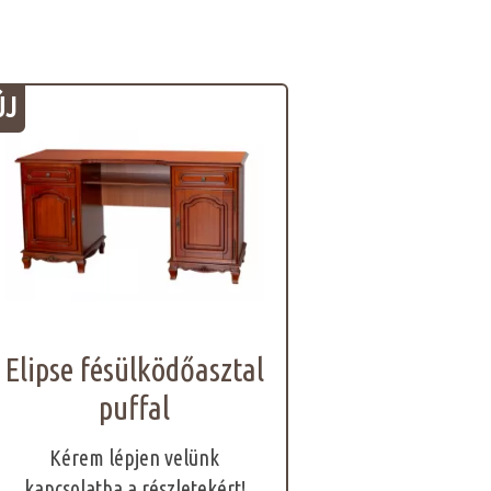
ÚJ
Elipse fésülködőasztal
puffal
Kérem lépjen velünk
kapcsolatba a részletekért!