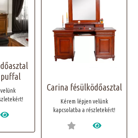
ödőasztal
 puffal
Carina fésülködőasztal
 velünk
szletekért!
Kérem lépjen velünk
kapcsolatba a részletekért!