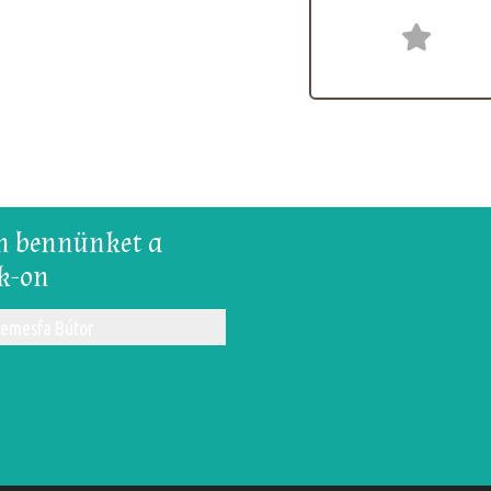
n bennünket a
k-on
emesfa Bútor