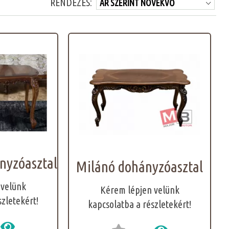
RENDEZÉS:
nyzóasztal
Milánó dohányzóasztal
 velünk
Kérem lépjen velünk
szletekért!
kapcsolatba a részletekért!