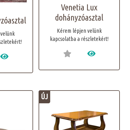
Venetia Lux
dohányzóasztal
zóasztal
Kérem lépjen velünk
 velünk
kapcsolatba a részletekért!
szletekért!
ÚJ