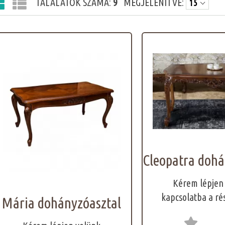
TALÁLATOK SZÁMA:
9
MEGJELENÍTVE:
Cleopatra dohá
Kérem lépjen
kapcsolatba a ré
Mária dohányzóasztal