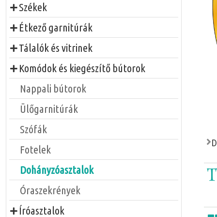
Székek
Étkező garnitúrák
Tálalók és vitrinek
Komódok és kiegészítő bútorok
Nappali bútorok
Ülőgarnitúrák
Szófák
D
Fotelek
T
Dohányzóasztalok
Óraszekrények
Íróasztalok