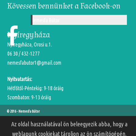
Kövessen bennünket a Facebook-on
Nemesfa Bútor
Nyíregyháza
Nyíregyháza, Orosi u.1.
06 30 / 432-1277
nemesfabutor1@gmail.com
Nyitvatartás:
Hétfőtől-Péntekig: 9-18 óráig
Szombaton: 9-13 óráig
© 2016 -
Nemesfa Bútor
Az oldal használatával ön beleegyezik abba, hogy a
weblapunk cookiekat tároljon az ön számítógépén.