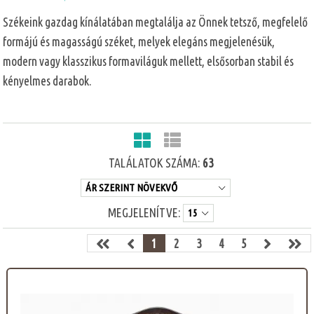
Székeink gazdag kínálatában megtalálja az Önnek tetsző, megfelelő
formájú és magasságú széket, melyek elegáns megjelenésük,
modern vagy klasszikus formaviláguk mellett, elsősorban stabil és
kényelmes darabok.
TALÁLATOK SZÁMA:
63
MEGJELENÍTVE:
1
2
3
4
5