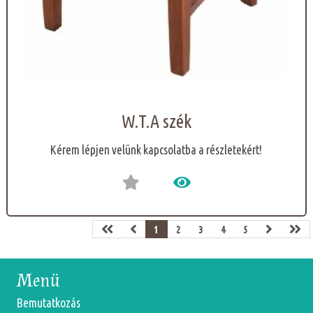
W.T.A szék
Kérem lépjen velünk kapcsolatba a részletekért!
1
2
3
4
5
Menü
Bemutatkozás