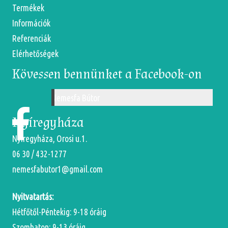
Termékek
Információk
Referenciák
Elérhetőségek
Kövessen bennünket a Facebook-on
Nemesfa Bútor
Nyíregyháza
Nyíregyháza, Orosi u.1.
06 30 / 432-1277
nemesfabutor1@gmail.com
Nyitvatartás:
Hétfőtől-Péntekig: 9-18 óráig
Szombaton: 9-13 óráig