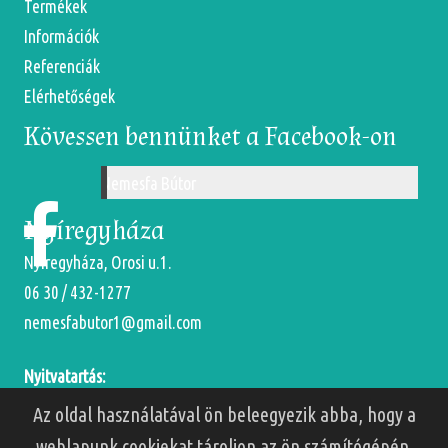
Termékek
Információk
Referenciák
Elérhetőségek
Kövessen bennünket a Facebook-on
Nemesfa Bútor
Nyíregyháza
Nyíregyháza, Orosi u.1.
06 30 / 432-1277
nemesfabutor1@gmail.com
Nyitvatartás:
Hétfőtől-Péntekig: 9-18 óráig
Az oldal használatával ön beleegyezik abba, hogy a
Szombaton: 9-13 óráig
weblapunk cookiekat tároljon az ön számítógépén.