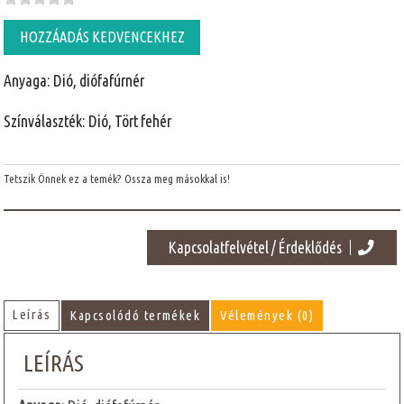
HOZZÁADÁS KEDVENCEKHEZ
Anyaga: Dió, diófafúrnér
Színválaszték: Dió, Tört fehér
Tetszik Önnek ez a temék? Ossza meg másokkal is!
Kapcsolatfelvétel / Érdeklődés
Leírás
Kapcsolódó termékek
Vélemények (0)
LEÍRÁS