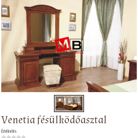
Venetia fésülködőasztal
Értékelés