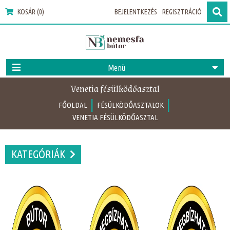
KOSÁR (0)
BEJELENTKEZÉS
REGISZTRÁCIÓ
Menü
Venetia fésülködőasztal
|
|
FŐOLDAL
FÉSÜLKÖDŐASZTALOK
VENETIA FÉSÜLKÖDŐASZTAL
KATEGÓRIÁK