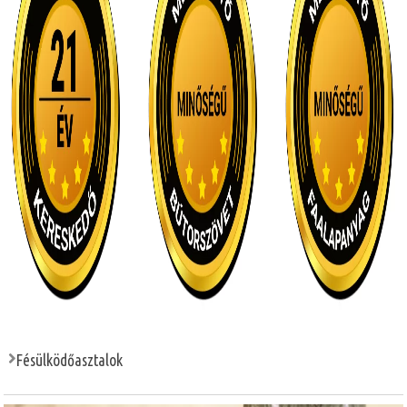
Fésülködőasztalok