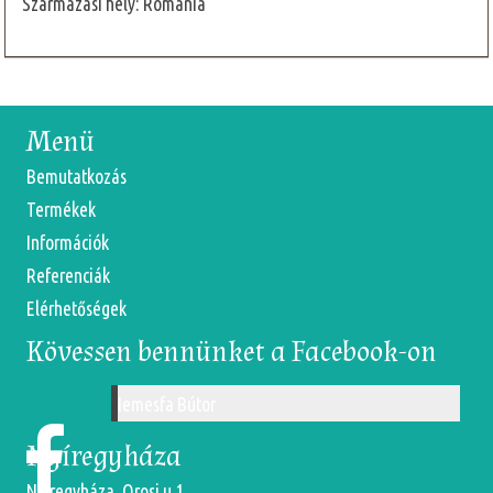
Származási hely: Románia
Menü
Bemutatkozás
Termékek
Információk
Referenciák
Elérhetőségek
Kövessen bennünket a Facebook-on
Nemesfa Bútor
Nyíregyháza
Nyíregyháza, Orosi u.1.