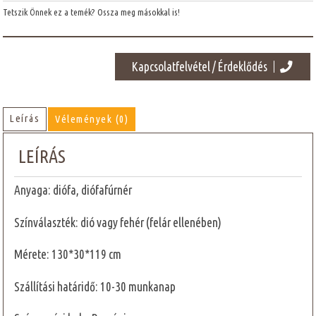
Tetszik Önnek ez a temék? Ossza meg másokkal is!
Kapcsolatfelvétel / Érdeklődés
Leírás
Vélemények (0)
LEÍRÁS
Anyaga: diófa, diófafúrnér
Színválaszték: dió vagy fehér (felár ellenében)
Mérete: 130*30*119 cm
Szállítási határidő: 10-30 munkanap