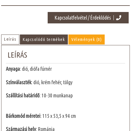
Kapcsolatfelvétel / Érdeklődés
Leírás
Kapcsolódó termékek
Vélemények (0)
LEÍRÁS
Anyaga
: dió, diófa fúrnér
Színválaszték
: dió, krém fehér, tölgy
Szállítási határidő
: 10-30 munkanap
Bárkomód méretei
: 115 x 53,5 x 94 cm
Származási hely
: Románia