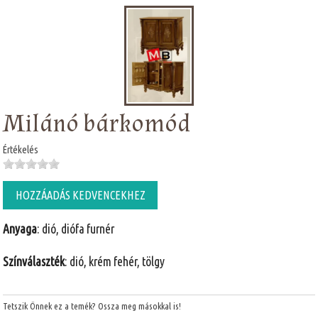
Milánó bárkomód
Értékelés
HOZZÁADÁS KEDVENCEKHEZ
Anyaga
: dió, diófa furnér
Színválaszték
: dió, krém fehér, tölgy
Tetszik Önnek ez a temék? Ossza meg másokkal is!