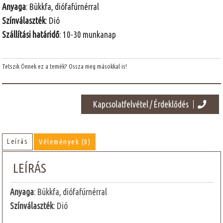
Anyaga
: Bükkfa, diófafúrnérral
Színválaszték
: Dió
Szállítási határidő
: 10-30 munkanap
Tetszik Önnek ez a temék? Ossza meg másokkal is!
Kapcsolatfelvétel / Érdeklődés
Leírás
Vélemények (0)
LEÍRÁS
Anyaga
: Bükkfa, diófafúrnérral
Színválaszték
: Dió