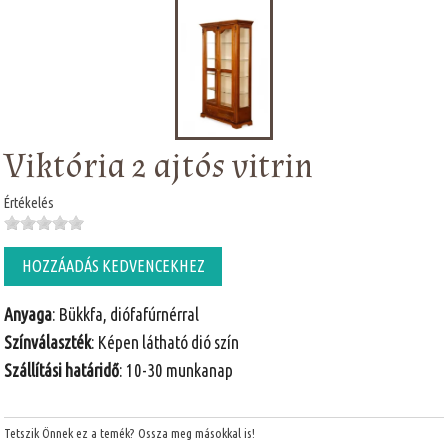
Viktória 2 ajtós vitrin
Értékelés
HOZZÁADÁS KEDVENCEKHEZ
Anyaga
: Bükkfa, diófafúrnérral
Színválaszték
: Képen látható dió szín
Szállítási határidő
: 10-30 munkanap
Tetszik Önnek ez a temék? Ossza meg másokkal is!