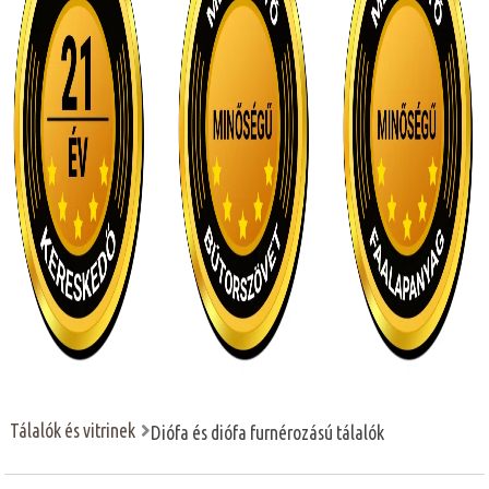
Tálalók és vitrinek
Diófa és diófa furnérozású tálalók